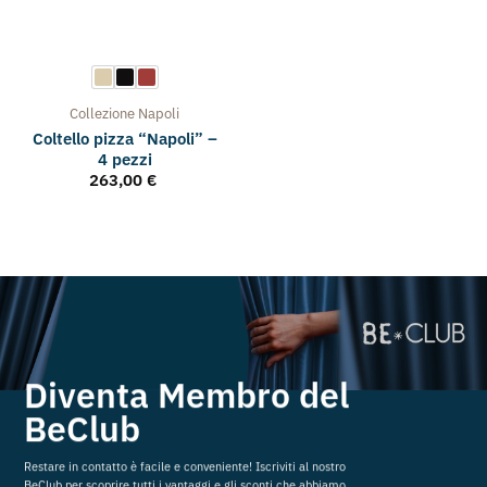
Collezione
Napoli
Coltello pizza “Napoli” –
4 pezzi
263,00
€
Diventa Membro del
BeClub
Restare in contatto è facile e conveniente! Iscriviti al nostro
BeClub per scoprire tutti i vantaggi e gli sconti che abbiamo