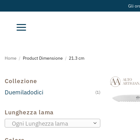
Salta
Gli or
ai
contenuti
Home
/
Product Dimensione
/
21.3 cm
Collezione
Duemiladodici
(1)
Lunghezza lama
Ogni Lunghezza lama
Colore