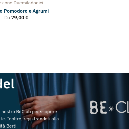
lezione
Duemiladodici
lo Pomodoro e Agrumi
Da
79,00
€
del
al nostro BeClub per scoprire
te. Inoltre, registrandoti alla
tà Berti.