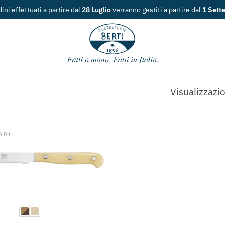
dini effettuati a partire dal
28 Luglio
verranno gestiti a partire dal
1 Sett
Visualizzazio