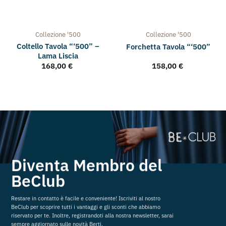
Collezione
'500
Collezione
'500
Coltello Tavola “‘500” –
Forchetta Tavola “‘500”
Lama Liscia
168,00
€
158,00
€
Diventa Membro del
BeClub
Restare in contatto è facile e conveniente! Iscriviti al nostro
BeClub per scoprire tutti i vantaggi e gli sconti che abbiamo
riservato per te. Inoltre, registrandoti alla nostra newsletter, sarai
sempre aggiornato sulle novità Berti.