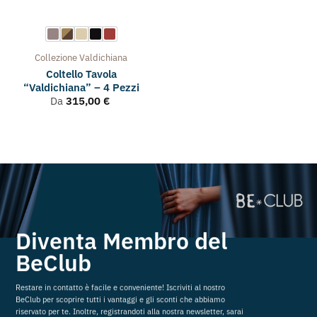
Collezione
Valdichiana
Coltello Tavola
“Valdichiana” – 4 Pezzi
Da
315,00
€
Diventa Membro del
BeClub
Restare in contatto è facile e conveniente! Iscriviti al nostro
BeClub per scoprire tutti i vantaggi e gli sconti che abbiamo
riservato per te. Inoltre, registrandoti alla nostra newsletter, sarai