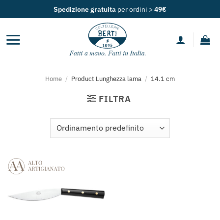
Salta
Spedizione gratuita
per ordini >
49€
ai
contenuti
Home
/
Product Lunghezza lama
/
14.1 cm
FILTRA