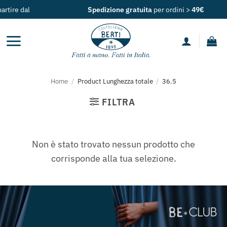
Salta
al
Spedizione gratuita
per ordini >
49€
ai
contenuti
Home
/
Product Lunghezza totale
/
36.5
FILTRA
Non è stato trovato nessun prodotto che
corrisponde alla tua selezione.