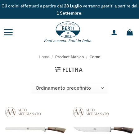
Salta
io
verranno gestiti a partire dal
Spedizione gratuita
per
ai
e
.
contenuti
Home
/
Product Manico
/
Corno
FILTRA