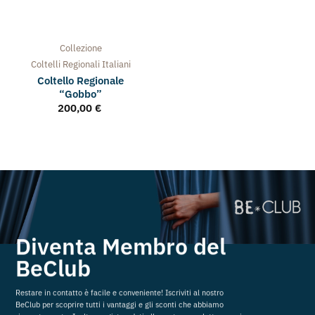
Collezione
Coltelli Regionali Italiani
Coltello Regionale
“Gobbo”
200,00
€
Diventa Membro del
BeClub
Restare in contatto è facile e conveniente! Iscriviti al nostro
BeClub per scoprire tutti i vantaggi e gli sconti che abbiamo