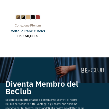
Collezione
Plenum
Coltello Pane e Dolci
Da
158,00
€
Diventa Membro del
BeClub
Restare in contatto è facile e conveniente! Iscriviti al nostro
BeClub per scoprire tutti i vantaggi e gli sconti che abbiamo
riservato per te. Inoltre, registrandoti alla nostra newsletter, sarai