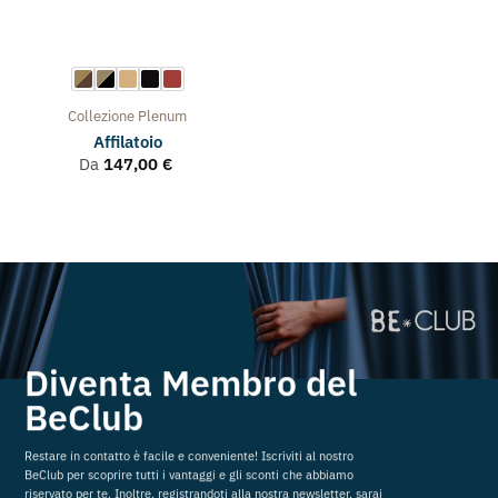
Collezione
Plenum
Affilatoio
Da
147,00
€
Diventa Membro del
BeClub
Restare in contatto è facile e conveniente! Iscriviti al nostro
BeClub per scoprire tutti i vantaggi e gli sconti che abbiamo
riservato per te. Inoltre, registrandoti alla nostra newsletter, sarai