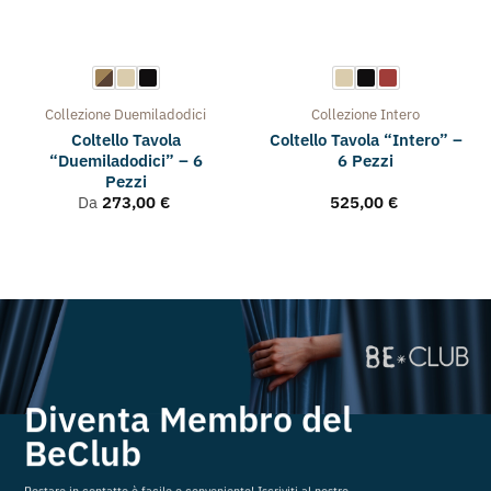
Collezione
Duemiladodici
Collezione
Intero
Coltello Tavola
Coltello Tavola “Intero” –
“Duemiladodici” – 6
6 Pezzi
Pezzi
Da
273,00
€
525,00
€
Diventa Membro del
BeClub
Restare in contatto è facile e conveniente! Iscriviti al nostro