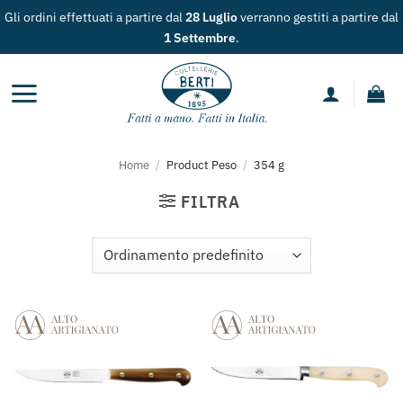
Salta
Gli ordini effettuati a partire dal
28 Luglio
verranno gestiti a partire dal
ai
1 Settembre
.
contenuti
Home
/
Product Peso
/
354 g
FILTRA