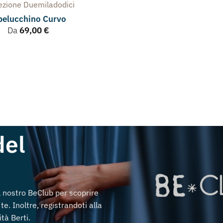
lezione
Duemiladodici
pelucchino Curvo
Da
69,00
€
del
al nostro BeClub per scoprire
te. Inoltre, registrandoti alla
tà Berti.