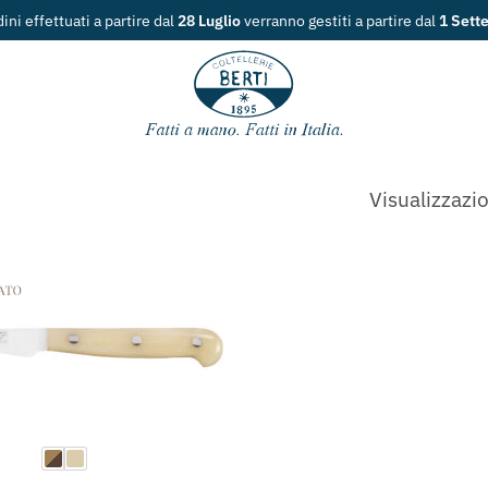
dini effettuati a partire dal
28 Luglio
verranno gestiti a partire dal
1 Sett
Visualizzazio