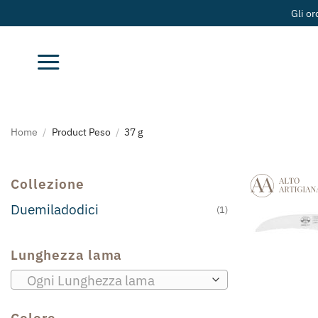
Salta
Gli or
ai
contenuti
Home
/
Product Peso
/
37 g
Collezione
Duemiladodici
(1)
Lunghezza lama
Ogni Lunghezza lama
Colore