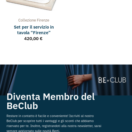
Collezione
Firenze
Set per il servizio in
tavola “Firenze”
420,00
€
Diventa Membro del
BeClub
Restare in contatto è facile e conveniente! Iscriviti al nostro
BeClub per scoprire tutti i vantaggi e gli sconti che abbiamo
riservato per te. Inoltre, registrandoti alla nostra newsletter, sarai
sempre aggiornato sulle novità Berti.