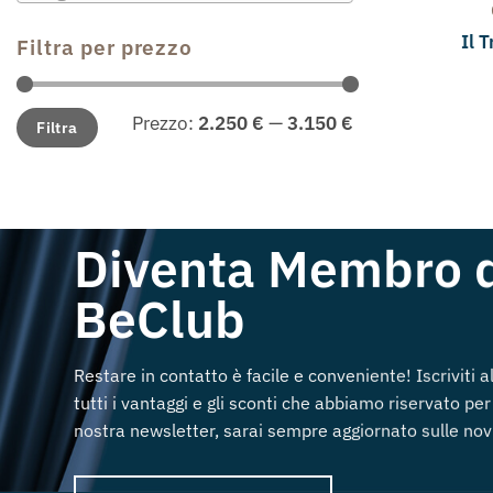
Il 
Filtra per prezzo
Prezzo
Prezzo
Prezzo:
2.250 €
—
3.150 €
Filtra
Min
Max
Diventa Membro 
BeClub
Restare in contatto è facile e conveniente! Iscriviti 
tutti i vantaggi e gli sconti che abbiamo riservato per 
nostra newsletter, sarai sempre aggiornato sulle novi