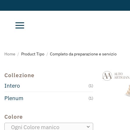
Salta
ai
contenuti
Home
/
Product Tipo
/
Completo da preparazione e servizio
Collezione
Intero
(1)
Plenum
(1)
Colore
Ogni Colore manico