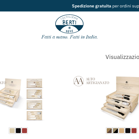
Spedizione gratuita
per ordini superiori ai
49€
Visualizzazio