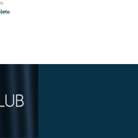
um
leto