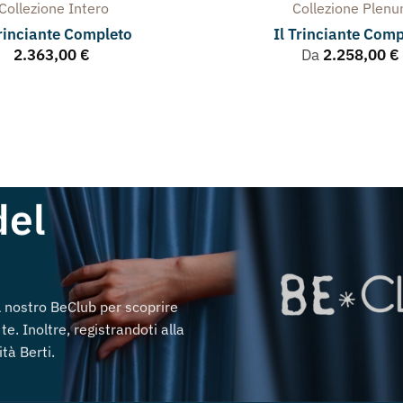
Collezione
Intero
Collezione
Plen
Trinciante Completo
Il Trinciante Comp
2.363,00
€
Da
2.258,00
€
del
al nostro BeClub per scoprire
te. Inoltre, registrandoti alla
tà Berti.