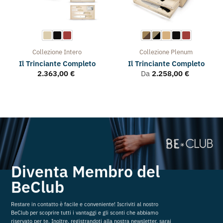
Collezione
Intero
Collezione
Plenum
Il Trinciante Completo
Il Trinciante Completo
2.363,00
€
Da
2.258,00
€
Diventa Membro del
BeClub
Restare in contatto è facile e conveniente! Iscriviti al nostro
BeClub per scoprire tutti i vantaggi e gli sconti che abbiamo
riservato per te. Inoltre, registrandoti alla nostra newsletter, sarai