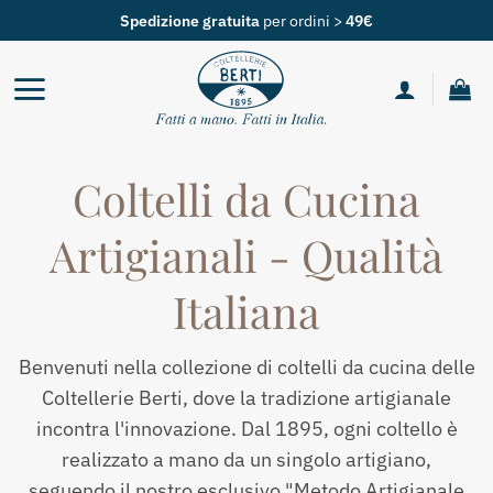
Salta
Spedizione gratuita
per ordini >
49€
ai
contenuti
Coltelli da Cucina
Artigianali - Qualità
Italiana
Benvenuti nella collezione di coltelli da cucina delle
Coltellerie Berti, dove la tradizione artigianale
incontra l'innovazione. Dal 1895, ogni coltello è
realizzato a mano da un singolo artigiano,
seguendo il nostro esclusivo "Metodo Artigianale