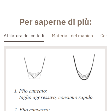
Per saperne di più:
Affilatura dei coltelli
Materiali del manico
Codo