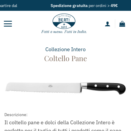
Salta
Spedizione gratuita
per ordini >
49€
ai
contenuti
Collezione
Intero
Coltello Pane
Descrizione:
Il coltello pane e dolci della Collezione Intero è
perfetto per il taglio di tutti i prodotti come il pane,