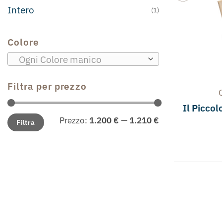
Intero
(1)
Colore
Ogni Colore manico
Filtra per prezzo
Il Piccol
Prezzo
Prezzo
Prezzo:
1.200 €
—
1.210 €
Filtra
Min
Max