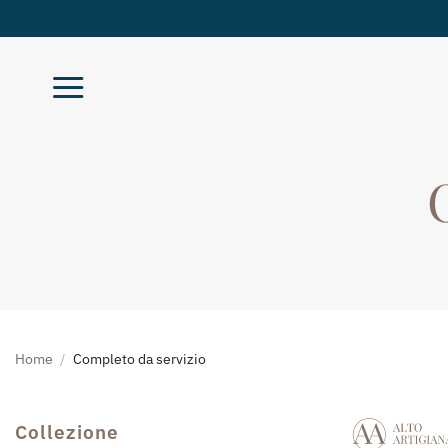
Salta
ai
contenuti
Home
/
Completo da servizio
Collezione