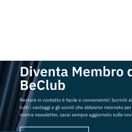
Diventa Membro 
BeClub
Restare in contatto è facile e conveniente! Iscriviti 
tutti i vantaggi e gli sconti che abbiamo riservato per 
nostra newsletter, sarai sempre aggiornato sulle novi