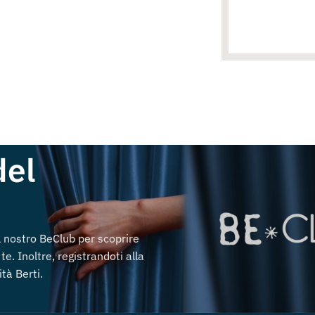
del
al nostro BeClub per scoprire
te. Inoltre, registrandoti alla
tà Berti.