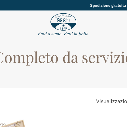
Spedizione gratuita
per ordini superiori ai
49€
Completo da servizi
Visualizzazio