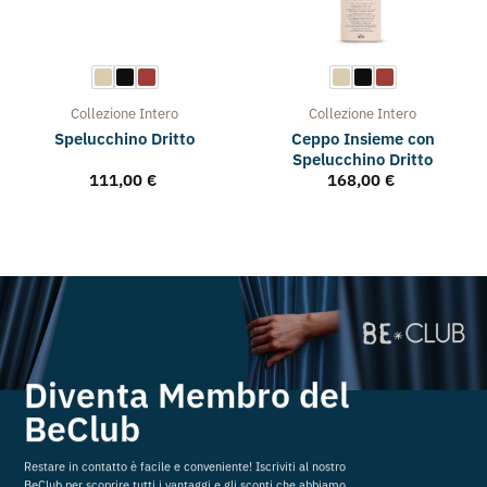
Collezione
Intero
Collezione
Intero
Ceppo Insieme con
Spelucchino Dritto
Spelucchino Dritto
111,00
€
168,00
€
Diventa Membro del
BeClub
Restare in contatto è facile e conveniente! Iscriviti al nostro
BeClub per scoprire tutti i vantaggi e gli sconti che abbiamo