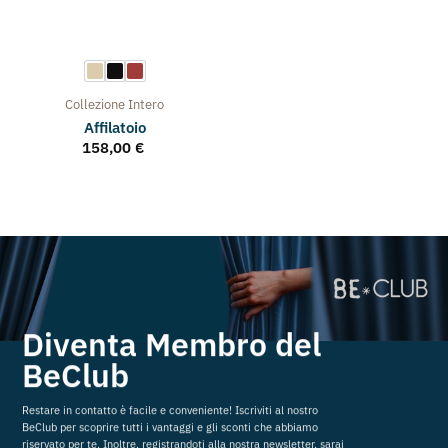
Collezione
Intero
Affilatoio
158,00
€
Diventa Membro del
BeClub
Restare in contatto è facile e conveniente! Iscriviti al nostro
BeClub per scoprire tutti i vantaggi e gli sconti che abbiamo
riservato per te. Inoltre, registrandoti alla nostra newsletter, sarai