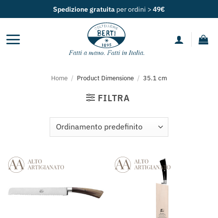
Salta
Spedizione gratuita
per ordini >
49€
ai
contenuti
Home
/
Product Dimensione
/
35.1 cm
FILTRA