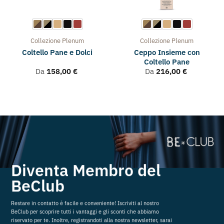
Collezione
Plenum
Collezione
Plenum
Ceppo Insieme con
Coltello Pane e Dolci
Coltello Pane
Da
158,00
€
Da
216,00
€
Diventa Membro del
BeClub
Restare in contatto è facile e conveniente! Iscriviti al nostro
BeClub per scoprire tutti i vantaggi e gli sconti che abbiamo
riservato per te. Inoltre, registrandoti alla nostra newsletter, sarai