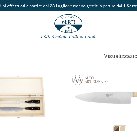
dini effettuati a partire dal
28 Luglio
verranno gestiti a partire dal
1 Sett
Visualizzazio