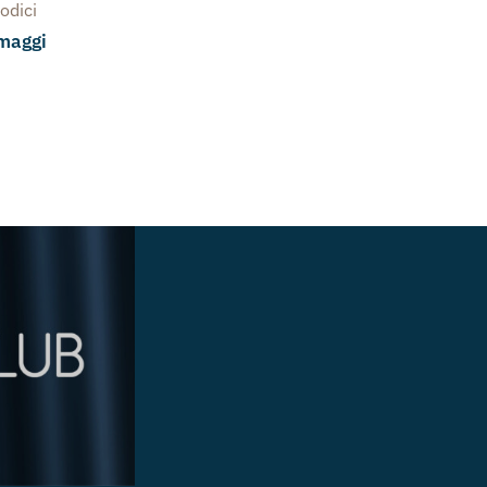
odici
rmaggi