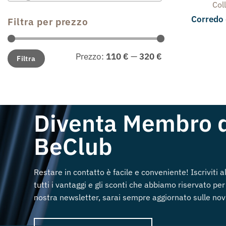
Col
Corredo 
Filtra per prezzo
Prezzo
Prezzo
Prezzo:
110 €
—
320 €
Filtra
Min
Max
Diventa Membro 
BeClub
Restare in contatto è facile e conveniente! Iscriviti 
tutti i vantaggi e gli sconti che abbiamo riservato per 
nostra newsletter, sarai sempre aggiornato sulle novi