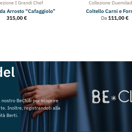
lezione
I Grandi Chef
Collezione
Duemilad
da Arrosto “Cafaggiolo”
Coltello Carni e Fo
315,00
€
Da
111,00
€
del
al nostro BeClub per scoprire
te. Inoltre, registrandoti alla
tà Berti.