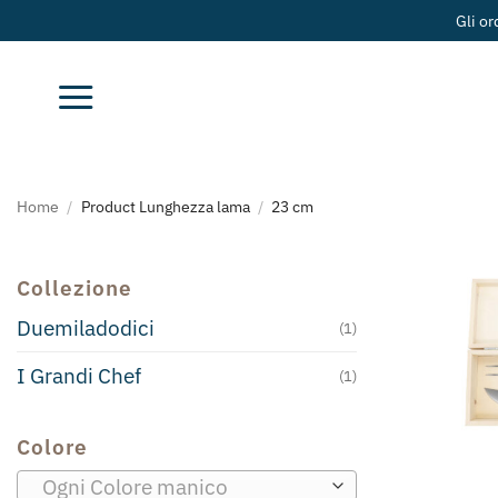
Salta
Gli or
ai
contenuti
Home
/
Product Lunghezza lama
/
23 cm
Collezione
Duemiladodici
(1)
I Grandi Chef
(1)
Colore
Ogni Colore manico