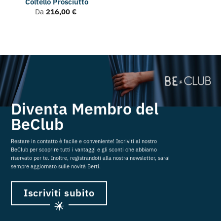
Coltello Prosciutto
Da
216,00
€
Diventa Membro del
BeClub
Restare in contatto è facile e conveniente! Iscriviti al nostro
BeClub per scoprire tutti i vantaggi e gli sconti che abbiamo
riservato per te. Inoltre, registrandoti alla nostra newsletter, sarai
sempre aggiornato sulle novità Berti.
Iscriviti subito