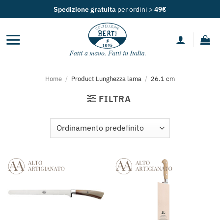
Salta
Spedizione gratuita
per ordini >
49€
ai
contenuti
Home
/
Product Lunghezza lama
/
26.1 cm
FILTRA