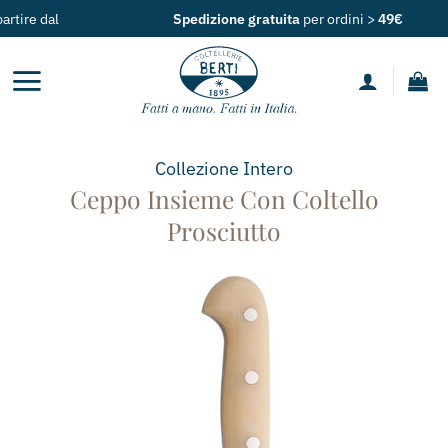
Salta
Spedizione gratuita
per ordini >
49€
ai
contenuti
Collezione
Intero
Ceppo Insieme Con Coltello
Prosciutto