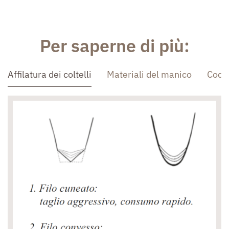
Per saperne di più:
Affilatura dei coltelli
Materiali del manico
Codo