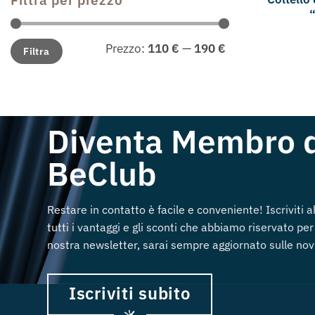
Prezzo
Prezzo
Prezzo:
110 €
—
190 €
Filtra
Min
Max
Diventa Membro 
BeClub
Restare in contatto è facile e conveniente! Iscriviti 
tutti i vantaggi e gli sconti che abbiamo riservato per 
nostra newsletter, sarai sempre aggiornato sulle novi
Iscriviti subito