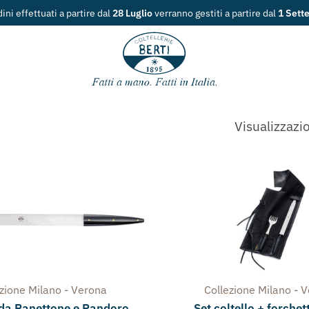
e dal
28 Luglio
verranno gestiti a partire dal
1 Settembre
.
Visualizzazio
ezione
Milano - Verona
Collezione
Milano - 
 da Panettone e Pandoro
Set coltello + forche