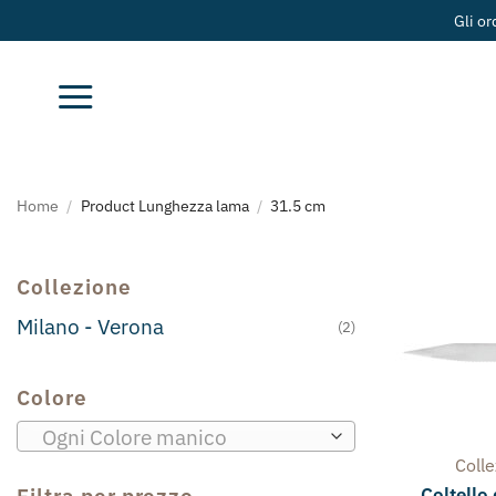
Salta
Gli ordini effettuati a partir
ai
contenuti
Home
/
Product Lunghezza lama
/
31.5 cm
Collezione
Milano - Verona
(2)
Colore
Ogni Colore manico
Coll
Coltello
Filtra per prezzo