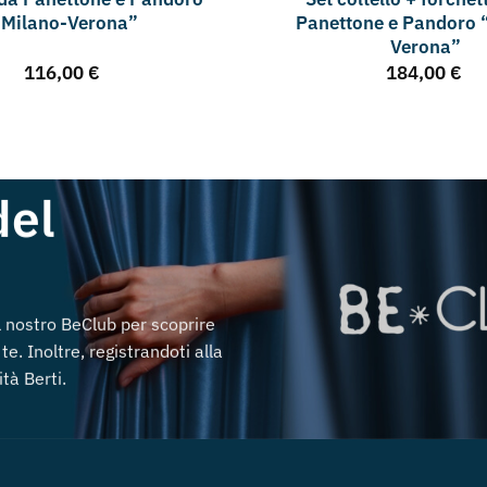
“Milano-Verona”
Panettone e Pandoro 
Verona”
116,00
€
184,00
€
del
al nostro BeClub per scoprire
te. Inoltre, registrandoti alla
tà Berti.