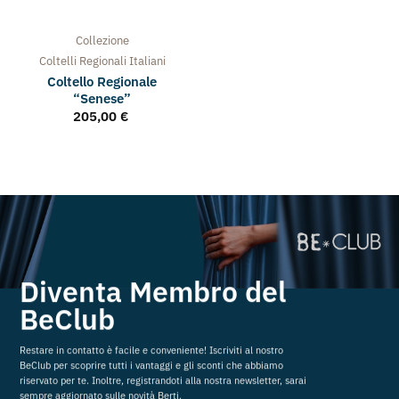
Collezione
Coltelli Regionali Italiani
Coltello Regionale
“Senese”
205,00
€
Diventa Membro del
BeClub
Restare in contatto è facile e conveniente! Iscriviti al nostro
BeClub per scoprire tutti i vantaggi e gli sconti che abbiamo
riservato per te. Inoltre, registrandoti alla nostra newsletter, sarai
sempre aggiornato sulle novità Berti.