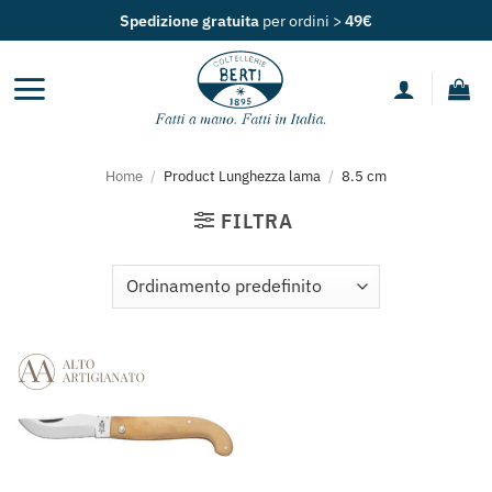
Salta
Spedizione gratuita
per ordini >
49€
ai
contenuti
Home
/
Product Lunghezza lama
/
8.5 cm
FILTRA