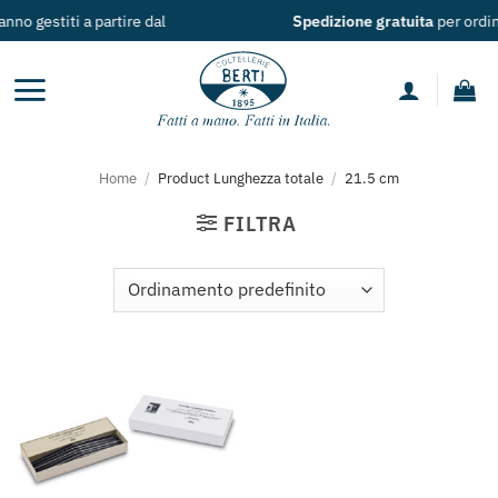
Salta
l
Spedizione gratuita
per ordini >
49€
ai
contenuti
Home
/
Product Lunghezza totale
/
21.5 cm
FILTRA