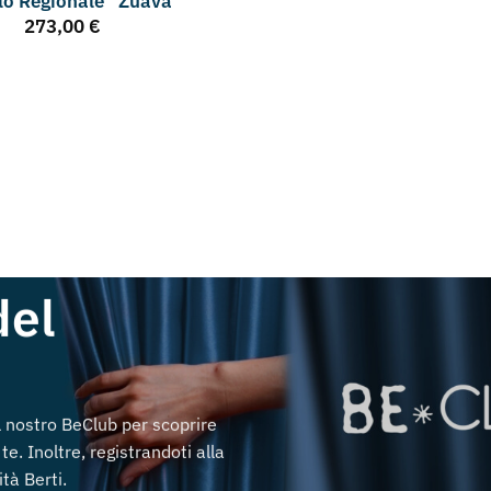
llo Regionale “Zuava”
273,00
€
del
al nostro BeClub per scoprire
te. Inoltre, registrandoti alla
tà Berti.