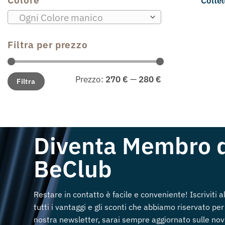
Colte
Ogni Colore manico
Filtra per prezzo
Prezzo
Prezzo
Prezzo:
270 €
—
280 €
Filtra
Min
Max
Diventa Membro 
BeClub
Restare in contatto è facile e conveniente! Iscriviti 
tutti i vantaggi e gli sconti che abbiamo riservato per 
nostra newsletter, sarai sempre aggiornato sulle novi