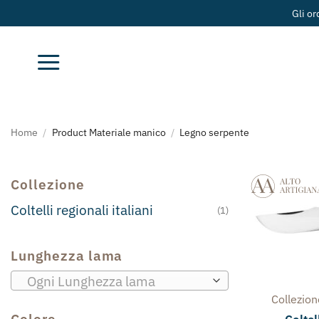
Salta
Gli ordini effettuati a partir
ai
contenuti
Home
/
Product Materiale manico
/
Legno serpente
Collezione
Coltelli regionali italiani
(1)
Lunghezza lama
Ogni Lunghezza lama
Collezio
Colore