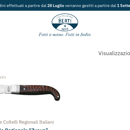
e dal
28 Luglio
verranno gestiti a partire dal
1 Settembre
.
Visualizzazio
ne
Coltelli Regionali Italiani