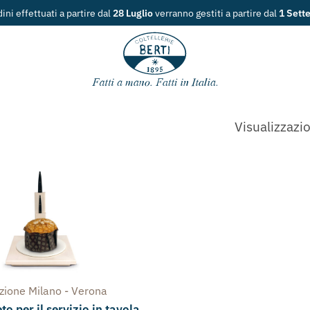
dini effettuati a partire dal
28 Luglio
verranno gestiti a partire dal
1 Sett
Visualizzazio
ezione
Milano - Verona
o per il servizio in tavola