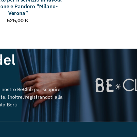
tone e Pandoro “Milano-
Verona”
525,00
€
del
al nostro BeClub per scoprire
te. Inoltre, registrandoti alla
tà Berti.