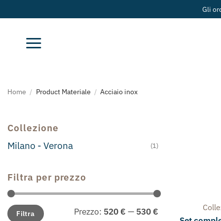
Salta
Gli or
ai
contenuti
Home
/
Product Materiale
/
Acciaio inox
Collezione
Milano - Verona
(1)
Filtra per prezzo
Coll
Prezzo
Prezzo
Prezzo:
520 €
—
530 €
Filtra
Min
Max
Set complet