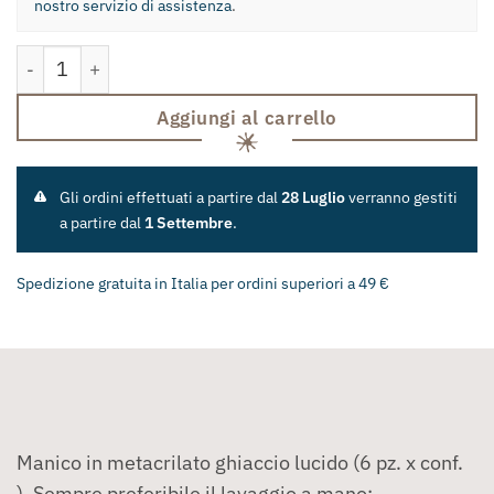
nostro servizio di assistenza
.
Coltello Tavola "Compendio" - 6 Pezzi quantità
Aggiungi al carrello
Gli ordini effettuati a partire dal
28 Luglio
verranno gestiti
a partire dal
1 Settembre
.
Spedizione gratuita in Italia per ordini superiori a 49 €
Manico in metacrilato ghiaccio lucido (6 pz. x conf.
). Sempre preferibile il lavaggio a mano;