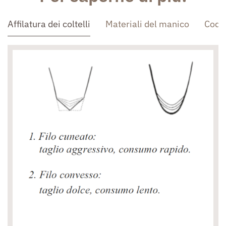
Affilatura dei coltelli
Materiali del manico
Codo