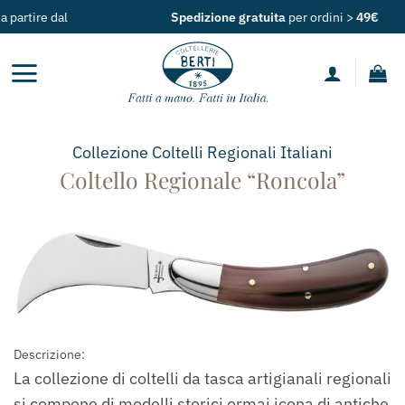
Salta
Spedizione gratuita
per ordini >
49€
ai
contenuti
Collezione
Coltelli Regionali Italiani
Coltello Regionale “Roncola”
Descrizione:
La collezione di coltelli da tasca artigianali regionali
si compone di modelli storici ormai icona di antiche