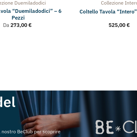
lezione
Duemiladodici
Collezione
Inter
avola “Duemiladodici” – 6
Coltello Tavola “Intero”
Pezzi
Da
273,00
€
525,00
€
del
al nostro BeClub per scoprire