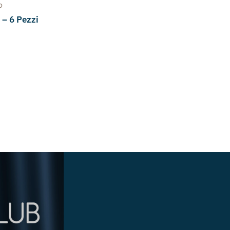
o
 – 6 Pezzi