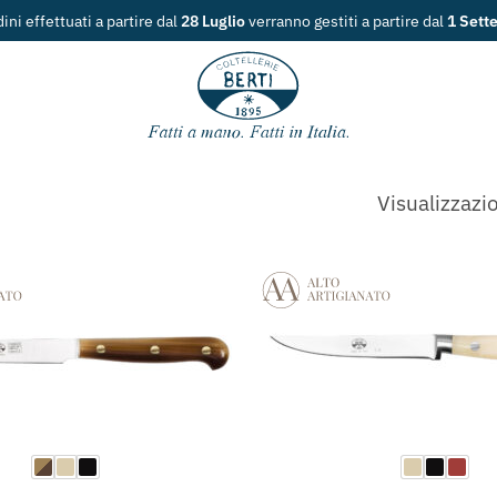
dini effettuati a partire dal
28 Luglio
verranno gestiti a partire dal
1 Sett
Visualizzazio