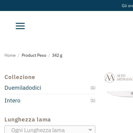
Salta
Gli or
ai
contenuti
Home
/
Product Peso
/
342 g
Collezione
Duemiladodici
(1)
Intero
(1)
Lunghezza lama
Ogni Lunghezza lama