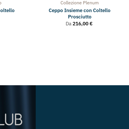
o
Collezione
Plenum
oltello
Ceppo Insieme con Coltello
Prosciutto
Da
216,00
€