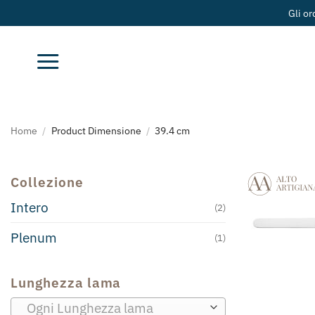
Salta
Gli or
ai
contenuti
Home
/
Product Dimensione
/
39.4 cm
Collezione
Intero
(2)
Plenum
(1)
Lunghezza lama
Ogni Lunghezza lama