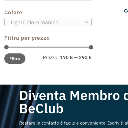
C
Colore
Ogni Colore manico
Filtra per prezzo
Prezzo
Prezzo
Prezzo:
170 €
—
290 €
Filtra
Min
Max
Diventa Membro 
BeClub
Restare in contatto è facile e conveniente! Iscriviti 