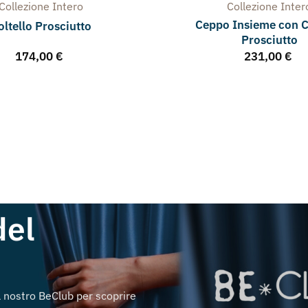
Collezione
Intero
Collezione
Inter
Ceppo Insieme con C
oltello Prosciutto
Prosciutto
174,00
€
231,00
€
del
al nostro BeClub per scoprire