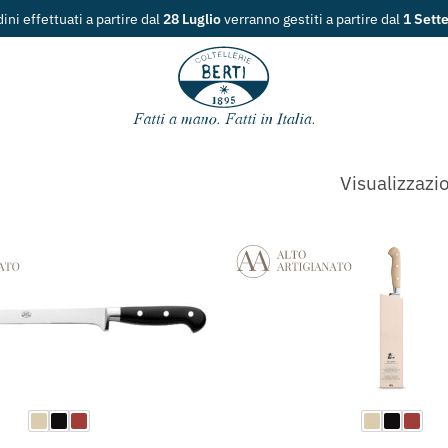
dini effettuati a partire dal
28 Luglio
verranno gestiti a partire dal
1 Sett
Visualizzazio