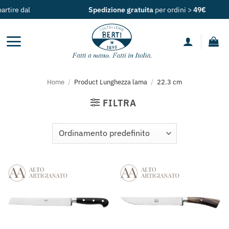
Salta
ire dal
Spedizione gratuita
per ordini >
49€
ai
contenuti
Home
/
Product Lunghezza lama
/
22.3 cm
FILTRA