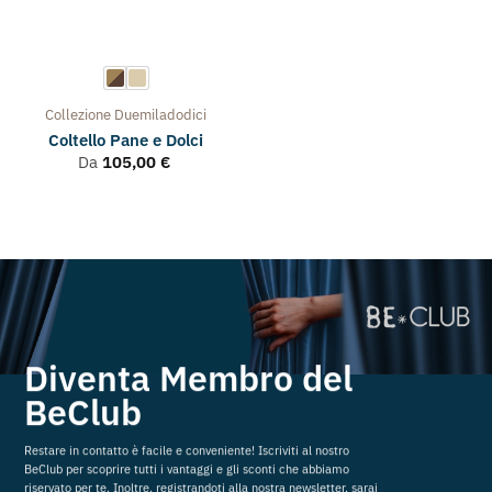
Collezione
Duemiladodici
Coltello Pane e Dolci
Da
105,00
€
Diventa Membro del
BeClub
Restare in contatto è facile e conveniente! Iscriviti al nostro
BeClub per scoprire tutti i vantaggi e gli sconti che abbiamo
riservato per te. Inoltre, registrandoti alla nostra newsletter, sarai