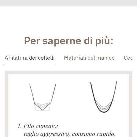
Per saperne di più:
Affilatura dei coltelli
Materiali del manico
Codo