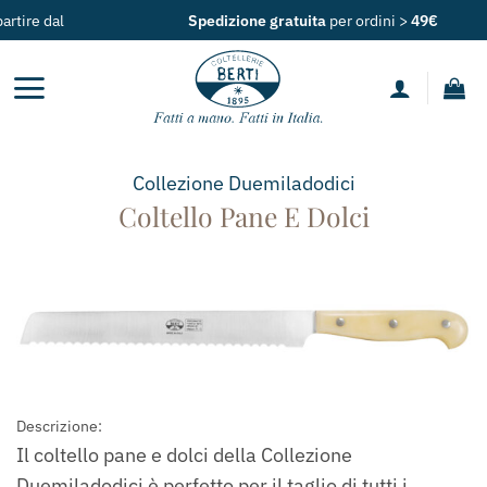
Salta
Spedizione gratuita
per ordini >
49€
ai
contenuti
Collezione
Duemiladodici
Coltello Pane E Dolci
Descrizione:
Il coltello pane e dolci della Collezione
Duemiladodici è perfetto per il taglio di tutti i