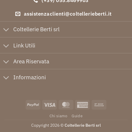
(+39) 055.8469903
assistenzaclienti@coltellerieberti.it
Coltellerie Berti srl
Link Utili
Area Riservata
Informazioni
PayPal
Visa
MasterCard
American
Bank
Express
Transfer
Chi siamo
Guide
Copyright 2026 ©
Coltellerie Berti srl