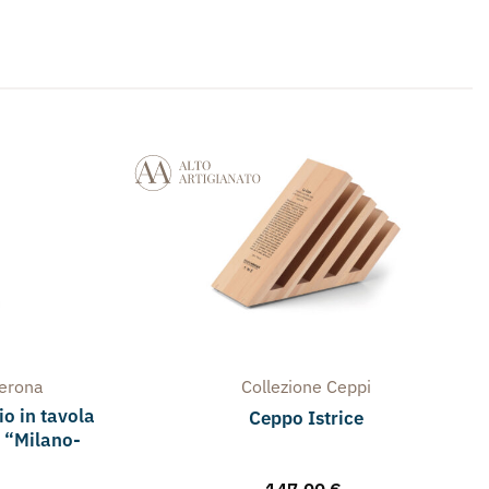
Verona
Collezione
Ceppi
io in tavola
Ceppo Istrice
 “Milano-