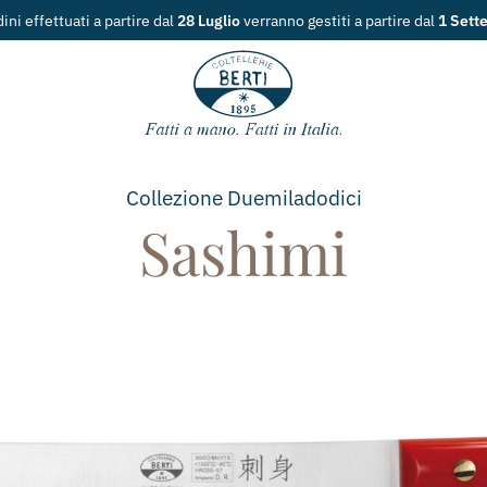
Spedizione gratuita
per ordini superiori ai
49€
Collezione
Duemiladodici
Sashimi