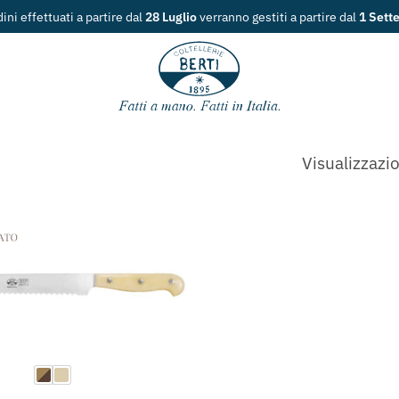
dini effettuati a partire dal
28 Luglio
verranno gestiti a partire dal
1 Sett
Visualizzazio