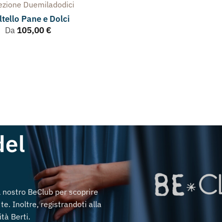
lezione
Duemiladodici
ltello Pane e Dolci
Da
105,00
€
del
al nostro BeClub per scoprire
te. Inoltre, registrandoti alla
tà Berti.