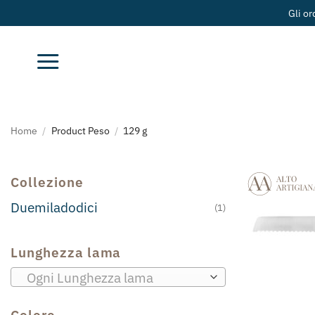
Salta
Gli or
ai
contenuti
Home
/
Product Peso
/
129 g
Collezione
Duemiladodici
(1)
Lunghezza lama
Ogni Lunghezza lama
Colore